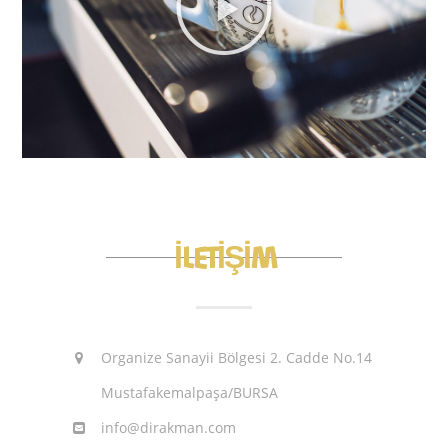
İLETİŞİM
Organize Sanayii Bölgesi 2. Cadde No.14
Mustafakemalpaşa/BURSA
info@dirakman.com