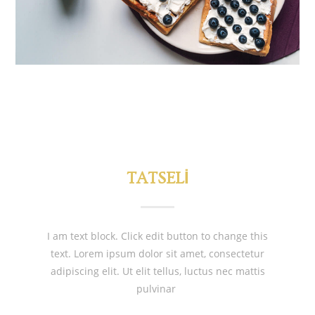
TATSELI
I am text block. Click edit button to change this
text. Lorem ipsum dolor sit amet, consectetur
adipiscing elit. Ut elit tellus, luctus nec mattis
pulvinar