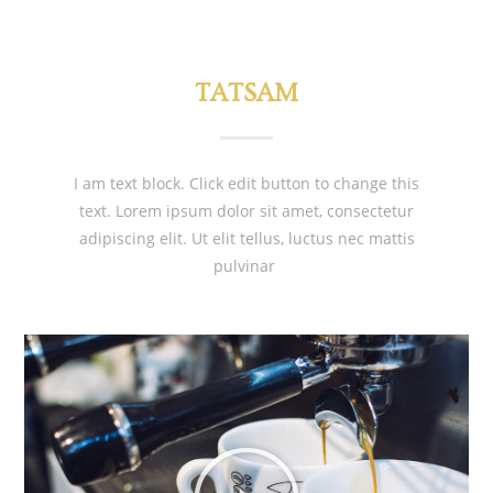
TATSAM
I am text block. Click edit button to change this
text. Lorem ipsum dolor sit amet, consectetur
adipiscing elit. Ut elit tellus, luctus nec mattis
pulvinar