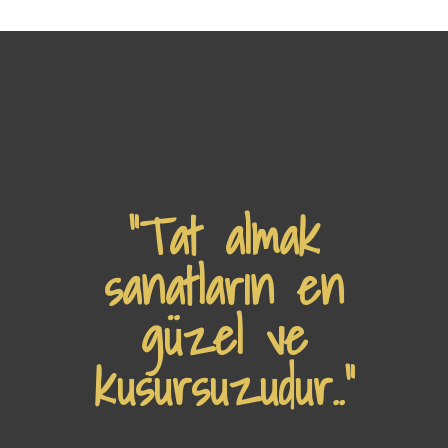
“Tat almak
sanatların en
güzel ve
kusursuzudur..”